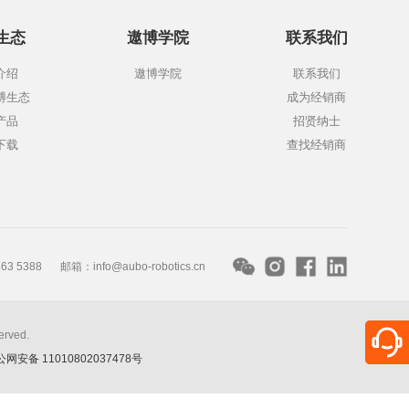
生态
遨博学院
联系我们
介绍
遨博学院
联系我们
博生态
成为经销商
产品
招贤纳士
下载
查找经销商
3 5388
邮箱：info@aubo-robotics.cn
erved.
网安备 11010802037478号