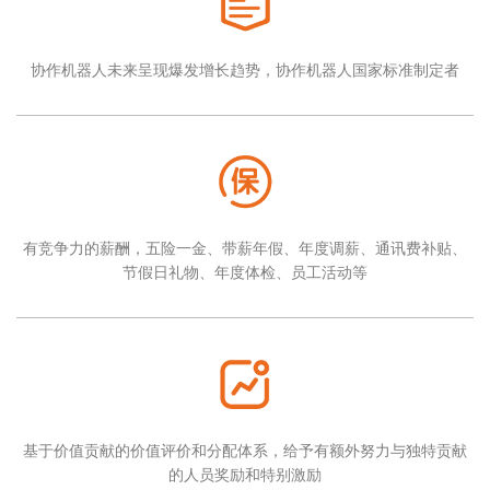
协作机器人未来呈现爆发增长趋势，协作机器人国家标准制定者
有竞争力的薪酬，五险一金、带薪年假、年度调薪、通讯费补贴、
节假日礼物、年度体检、员工活动等
基于价值贡献的价值评价和分配体系，给予有额外努力与独特贡献
的人员奖励和特别激励