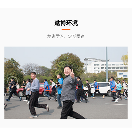
遨博环境
培训学习、定期团建