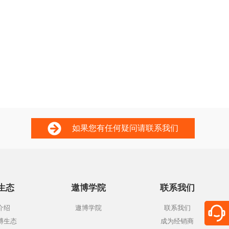
如果您有任何疑问请联系我们
生态
遨博学院
联系我们
介绍
遨博学院
联系我们
博生态
成为经销商