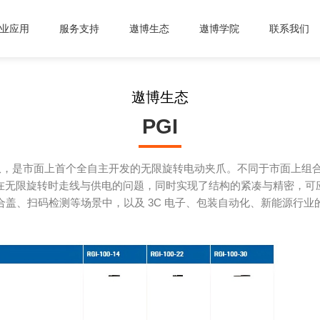
业应用
服务支持
遨博生态
遨博学院
联系我们
遨博生态
PGI
转电爪，是市面上首个全自主开发的无限旋转电动夹爪。不同于市面上组
在无限旋转时走线与供电的问题，同时实现了结构的紧凑与精密，可
合盖、扫码检测等场景中，以及 3C 电子、包装自动化、新能源行业