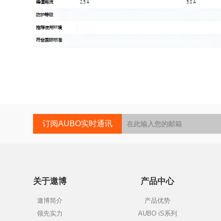
订阅AUBO实时通讯
关于遨博
产品中心
遨博简介
产品优势
领先实力
AUBO iS系列