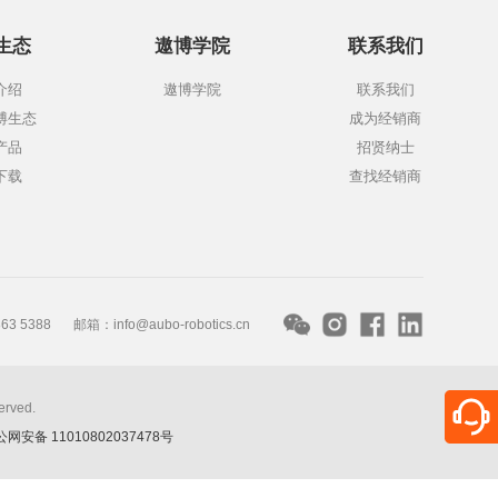
生态
遨博学院
联系我们
介绍
遨博学院
联系我们
博生态
成为经销商
产品
招贤纳士
下载
查找经销商
3 5388
邮箱：info@aubo-robotics.cn
erved.
网安备 11010802037478号