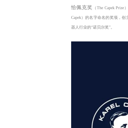
恰佩克奖
（
The Capek Prize
Capek
）的名字命名的奖项，创
器人行业的
“
诺贝尔奖
”
。