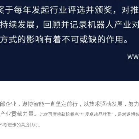
部企业，遨博智能一直坚定前行，以技术驱动发展，努
产业贡献力量。
此次再度荣获恰佩克
“
年度卓越品牌奖
”
，是对遨博
不断进步的高度认可。