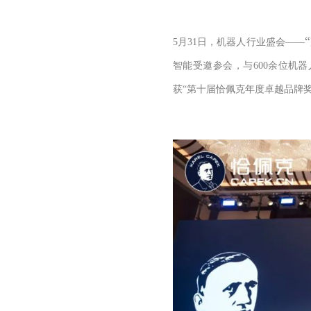
5
月
31
日，机器人行业盛会
——
智能受邀参会，与
600
余位机器
获“第十届恰佩克年度卓越品牌奖