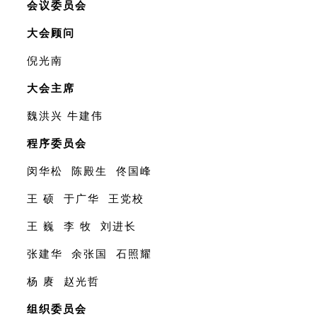
会议委员会
大会顾问
倪光南
大会主席
魏洪兴
牛建伟
程序委员会
闵华松
陈殿生
佟国峰
王
硕
于广华
王党校
王
巍
李
牧
刘进长
张建华
余张国
石照耀
杨
赓
赵光哲
组织委员会