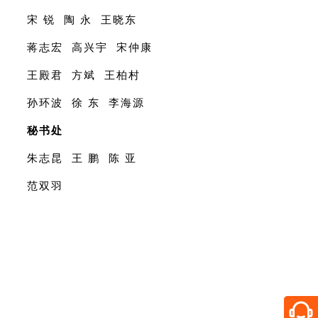
宋
锐
陶
永
王晓东
蒋志宏
高兴宇
宋仲康
王殿君
方斌
王柏村
孙环波
徐
东
李海源
秘书处
朱志昆
王
鹏
陈
亚
范双羽