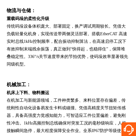
物流与仓储：
重载码垛的柔性化升级
传统码垛设备体积庞大、部署固定，换产调试周期较长。凭借大
负载轻量化机身，实现传送带两侧灵活部署。搭载EtherCAT 高速
实时总线1kHz控制频率，配合振动抑制算法，在高速启停工况下
有效抑制末端残余振荡，真正做到“快得起，也稳得住”，保障堆
叠稳定性。336°/s关节速度带来的节拍优势，使码垛效率显著领先
同级机型。
机械加工：
机床上下料、物料搬运
在机加工与新能源领域，工件种类繁多、来料位置存在偏差，传
统刚性自动化设备易发生卡料或碰撞。凭借高精度关节扭矩传感
器，具备高强度力觉感知能力，可智适应工件位置偏差，避免刚
性冲击。1kHz高频控制总线确保对突发工况的毫秒级响应，人机
接触瞬间急停，最大程度保障安全作业。全系IP67防护等级使其