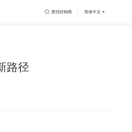
查找经销商
简体中文
新路径