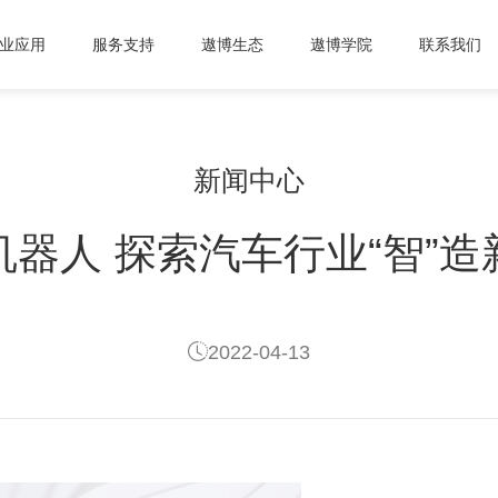
业应用
服务支持
遨博生态
遨博学院
联系我们
新闻中心
机器人 探索汽车行业“智”造
2022-04-13