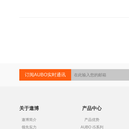
订阅AUBO实时通讯
关于遨博
产品中心
遨博简介
产品优势
领先实力
AUBO iS系列