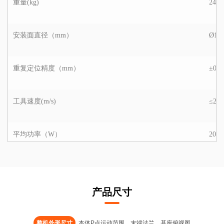
重量(kg)
24
安装面直径（mm）
Ø17
重复定位精度（mm）
±0.0
工具速度(m/s)
≤2.8
平均功率（W）
200
峰值功率（W）
600
产品尺寸
工作环境温度范围（°C）
0-50
整机外形尺寸
本体P点运动范围
末端法兰
基座俯视图