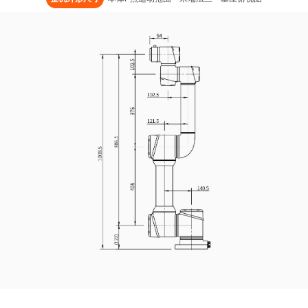
工作环境湿度
90
安装方式
任意
防护等级
IP54